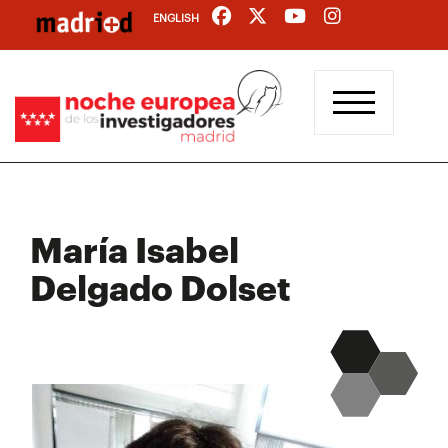
Pasar
ENGLISH
al
contenido
principal
María Isabel
Delgado Dolset