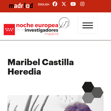
Pasar
ENGLISH
al
contenido
principal
Maribel Castilla
Heredia