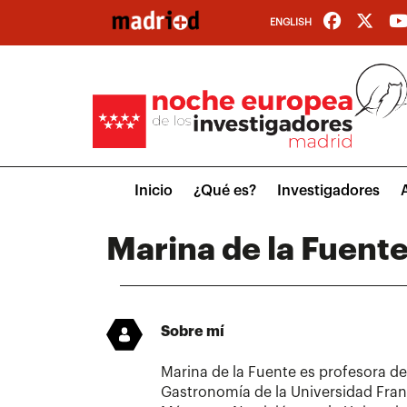
Pasar
ENGLISH
al
contenido
principal
Main
Inicio
¿Qué es?
Investigadores
menu
Marina de la Fuent
Sobre mí
Marina de la Fuente es profesora d
Gastronomía de la Universidad Franc