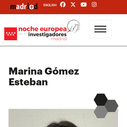
Pasar
ENGLISH
al
contenido
principal
Marina Gómez
Esteban