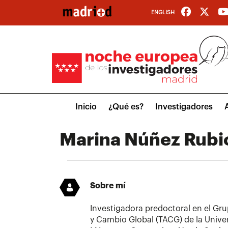
Pasar
ENGLISH
al
contenido
principal
Main
Inicio
¿Qué es?
Investigadores
menu
Marina Núñez Rubi
Sobre mí
Investigadora predoctoral en el Gr
y Cambio Global (TACG) de la Univ