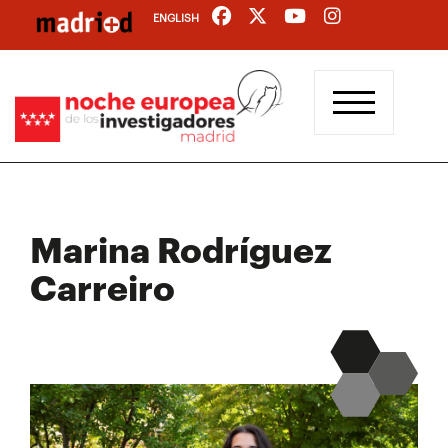
Pasar
ENGLISH
al
contenido
principal
Marina Rodríguez
Carreiro