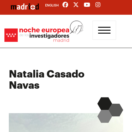
Pasar
ENGLISH
al
contenido
principal
Natalia Casado
Navas