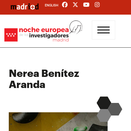
Pasar
ENGLISH
al
contenido
principal
Nerea Benítez
Aranda