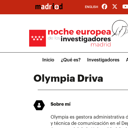
Pasar
ENGLISH
al
contenido
principal
Main
Inicio
¿Qué es?
Investigadores
menu
Olympia Driva
Sobre mí
Olympia es gestora administrativa 
y técnica de comunicación en el De