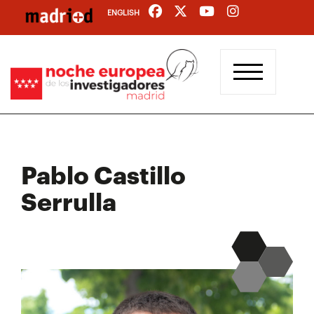
Pasar
ENGLISH
al
contenido
principal
Pablo Castillo
Serrulla