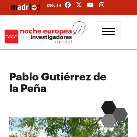
Pasar
ENGLISH
al
contenido
principal
Pablo Gutiérrez de
la Peña