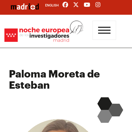
Pasar
ENGLISH
al
contenido
principal
Paloma Moreta de
Esteban