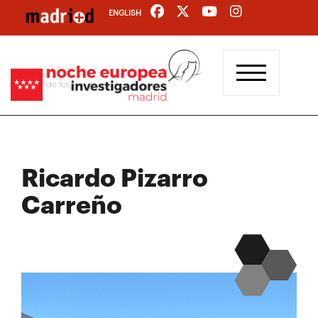
Pasar
ENGLISH
al
contenido
principal
Ricardo Pizarro
Carreño