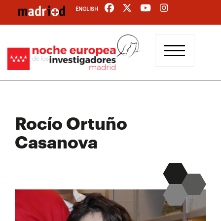
Pasar
ENGLISH
al
contenido
principal
Rocío Ortuño
Casanova