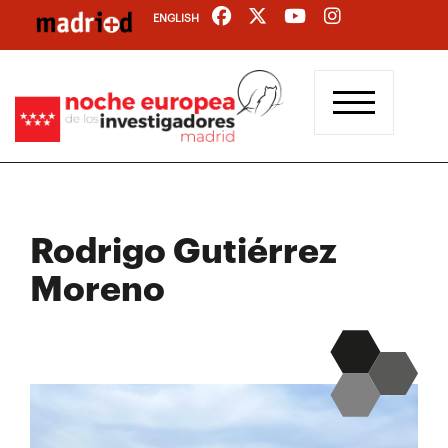
Pasar
ENGLISH
al
contenido
principal
Rodrigo Gutiérrez
Moreno