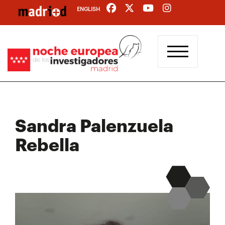
Pasar
ENGLISH
al
contenido
principal
Sandra Palenzuela
Rebella