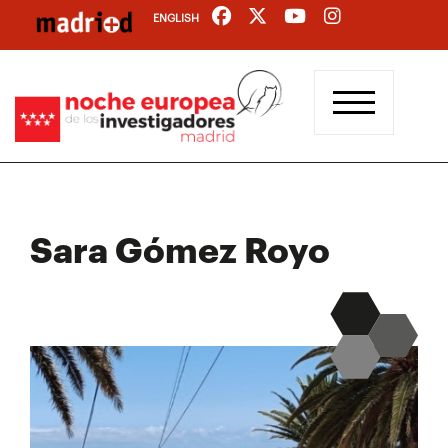
Pasar
ENGLISH
al
contenido
principal
Sara Gómez Royo