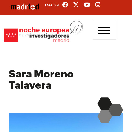
Pasar
ENGLISH
al
contenido
principal
Sara Moreno
Talavera