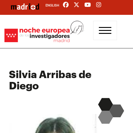
Pasar
ENGLISH
al
contenido
principal
Silvia Arribas de
Diego