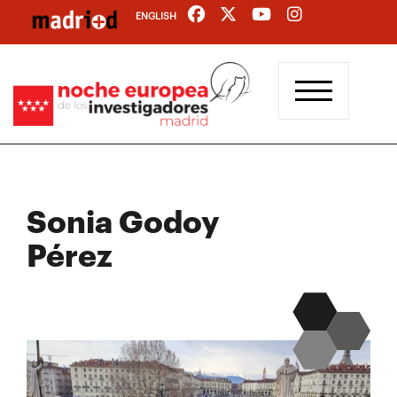
Pasar
ENGLISH
al
contenido
principal
Sonia Godoy
Pérez