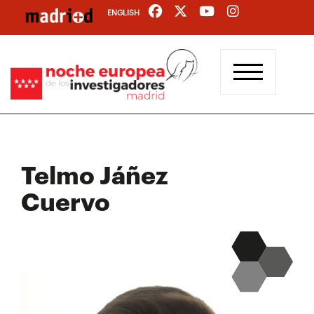
Pasar
ENGLISH
al
contenido
principal
Telmo Jáñez
Cuervo