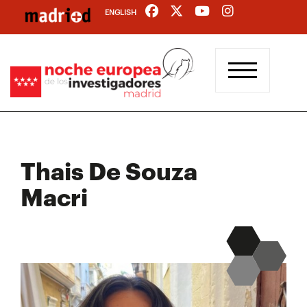
Pasar
ENGLISH
al
contenido
principal
Thais De Souza
Macri