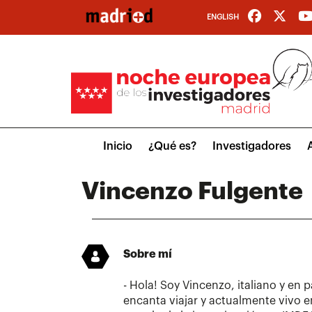
Pasar
ENGLISH
al
contenido
principal
Main
Inicio
¿Qué es?
Investigadores
menu
Vincenzo Fulgente
Sobre mí
- Hola! Soy Vincenzo, italiano y en 
encanta viajar y actualmente vivo 