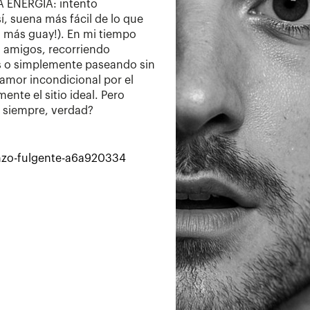
A ENERGÍA: intento
í, suena más fácil de lo que
 más guay!). En mi tiempo
 amigos, recorriendo
s o simplemente paseando sin
amor incondicional por el
mente el sitio ideal. Pero
a siempre, verdad?
enzo-fulgente-a6a920334