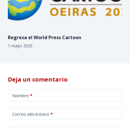
Regresa el World Press Cartoon
1 mayo 2025
Deja un comentario
A
Nombre
*
l
t
Correo electrónico
*
e
r