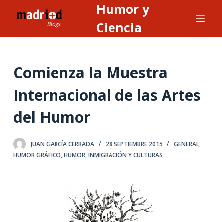
Humor y
S
a
Ciencia
l
t
a
Comienza la Muestra
r
a
Internacional de las Artes
l
del Humor
c
o
n
JUAN GARCÍA CERRADA
28 SEPTIEMBRE 2015
GENERAL
,
t
HUMOR GRÁFICO
,
HUMOR, INMIGRACIÓN Y CULTURAS
e
n
i
d
o