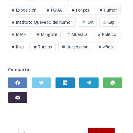
# Exposición
# FGUA
# Forges
# Humor
# Instituto Quevedo del humor
# IQh
# Kap
# MIAH
# Mingote
# Muestra
# Político
# Risa
# Turcios
# Universidad
# viñeta
Compartir:
Buscar