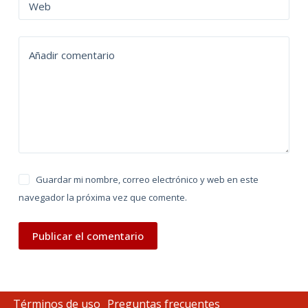
n
Web
a
t
Añadir comentario
i
v
e
:
Guardar mi nombre, correo electrónico y web en este
navegador la próxima vez que comente.
Publicar el comentario
Términos de uso
Preguntas frecuentes