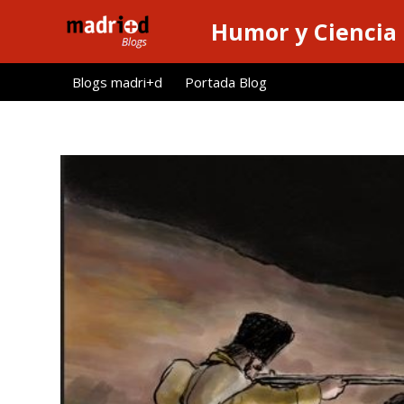
S
Humor y Ciencia
a
l
Blogs madri+d
Portada Blog
t
a
r
a
l
c
o
n
t
e
n
i
d
o