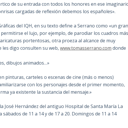
órtico de su entrada con todos los honores en ese imaginari
sonrisas cargadas de reflexión debemos los españoles».
 Gráficas del IQH, en su texto define a Serrano como «un gra
 permitirse el lujo, por ejemplo, de parodiar los cuadros má
 caricaturas portentosas, otra proeza al alcance de muy
e les digo consulten su web,
www.tomasserrano.com
donde
ones, dibujos animados…»
en pinturas, carteles o escenas de cine (más o menos)
familiarizarse con los personajes desde el primer momento,
orma ya existente la sustancia del mensaje.»
ala José Hernández del antiguo Hospital de Santa María La
 a sábados de 11 a 14 y de 17 a 20. Domingos de 11 a 14