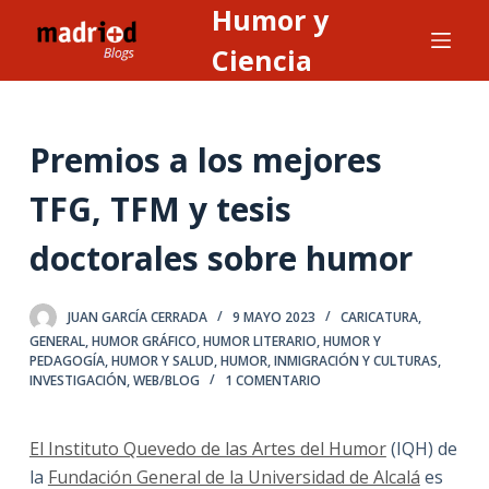
Humor y
S
a
Ciencia
l
t
a
Premios a los mejores
r
a
TFG, TFM y tesis
l
doctorales sobre humor
c
o
n
JUAN GARCÍA CERRADA
9 MAYO 2023
CARICATURA
,
t
GENERAL
,
HUMOR GRÁFICO
,
HUMOR LITERARIO
,
HUMOR Y
PEDAGOGÍA
,
HUMOR Y SALUD
,
HUMOR, INMIGRACIÓN Y CULTURAS
,
e
INVESTIGACIÓN
,
WEB/BLOG
1 COMENTARIO
n
i
El Instituto Quevedo de las Artes del Humor
(IQH) de
d
la
Fundación General de la Universidad de Alcalá
es
o