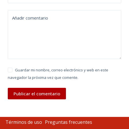
a
t
Añadir comentario
i
v
e
:
Guardar mi nombre, correo electrónico y web en este
navegador la próxima vez que comente.
Publicar el comentario
Términos de uso
Preguntas frecuentes