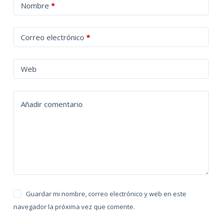
A
Nombre
*
l
t
Correo electrónico
*
e
r
n
Web
a
t
Añadir comentario
i
v
e
:
Guardar mi nombre, correo electrónico y web en este
navegador la próxima vez que comente.