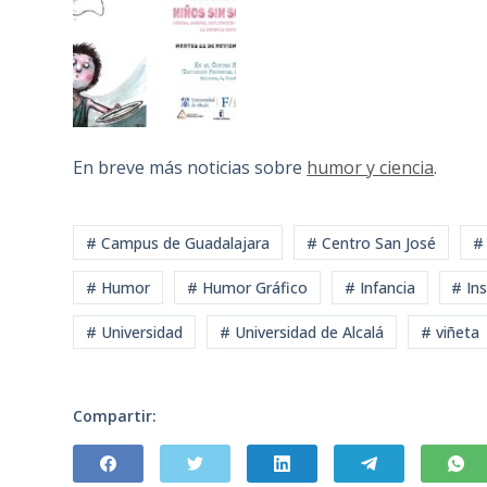
En breve más noticias sobre
humor y ciencia
.
# Campus de Guadalajara
# Centro San José
#
# Humor
# Humor Gráfico
# Infancia
# In
# Universidad
# Universidad de Alcalá
# viñeta
Compartir: