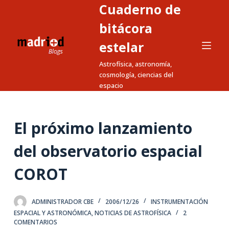
Cuaderno de
S
a
bitácora
l
estelar
t
Astrofísica, astronomía,
a
cosmología, ciencias del
r
espacio
a
l
c
El próximo lanzamiento
o
n
del observatorio espacial
t
COROT
e
n
i
ADMINISTRADOR CBE
2006/12/26
INSTRUMENTACIÓN
d
ESPACIAL Y ASTRONÓMICA
,
NOTICIAS DE ASTROFÍSICA
2
COMENTARIOS
o