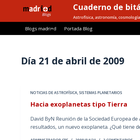
Cuaderno de bitá
S
a
Astrofísica, astronomía, cosmología
l
Blogs madri+d
Portada Blog
t
a
r
a
Día
21 de abril de 2009
l
c
o
n
NOTICIAS DE ASTROFÍSICA
,
SISTEMAS PLANETARIOS
t
Hacia exoplanetas tipo Tierra
e
n
David ByN Reunión de la Sociedad Europea de A
i
resultados, un nuevo exoplaneta. ¿Qué tiene de
d
o