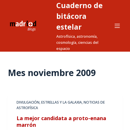
Cuaderno de
S
a
bitácora
l
estelar
t
Astrofísica, astronomía,
a
cosmología, ciencias del
r
espacio
a
l
c
Mes
noviembre 2009
o
n
t
e
DIVULGACIÓN
,
ESTRELLAS Y LA GALAXIA
,
NOTICIAS DE
n
ASTROFÍSICA
i
La mejor candidata a proto-enana
d
marrón
o