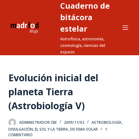
Cuaderno de
S
a
bitácora
l
estelar
t
Astrofísica, astronomía,
a
cosmología, ciencias del
r
espacio
a
l
c
Evolución inicial del
o
n
planeta Tierra
t
(Astrobiología V)
e
n
i
ADMINISTRADOR CBE
2009/11/02
ASTROBIOLOGÍA
,
d
DIVULGACIÓN
,
EL SOL Y LA TIERRA
,
SISTEMA SOLAR
1
COMENTARIO
o