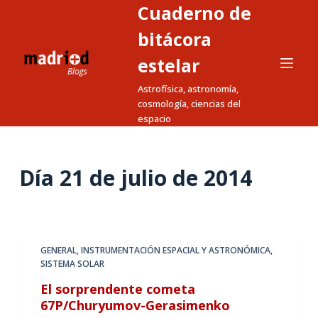
Cuaderno de
S
a
bitácora
l
estelar
t
Astrofísica, astronomía,
a
cosmología, ciencias del
r
espacio
a
l
c
Día
21 de julio de 2014
o
n
t
e
GENERAL
,
INSTRUMENTACIÓN ESPACIAL Y ASTRONÓMICA
,
n
SISTEMA SOLAR
i
El sorprendente cometa
d
67P/Churyumov-Gerasimenko
o