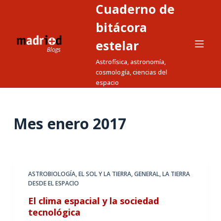
Cuaderno de
S
a
bitácora
l
estelar
t
Astrofísica, astronomía,
a
cosmología, ciencias del
r
espacio
a
l
c
Mes
enero 2017
o
n
t
e
ASTROBIOLOGÍA
,
EL SOL Y LA TIERRA
,
GENERAL
,
LA TIERRA
n
DESDE EL ESPACIO
i
El clima espacial y la sociedad
d
tecnológica
o