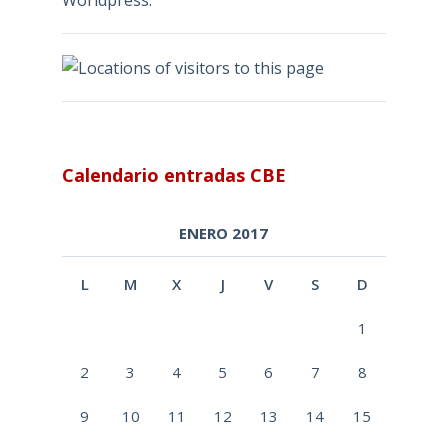
Calendario entradas CBE
ENERO 2017
L
M
X
J
V
S
D
1
2
3
4
5
6
7
8
9
10
11
12
13
14
15