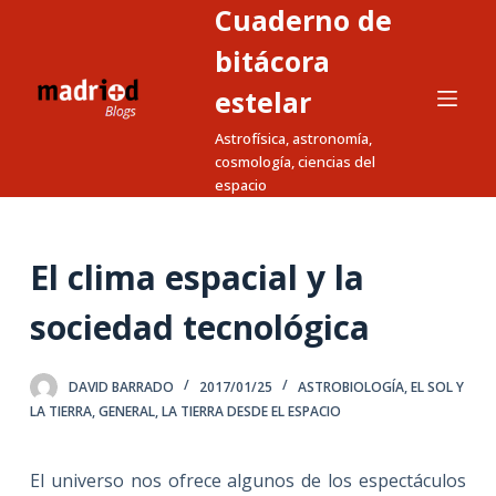
Cuaderno de
S
a
bitácora
l
estelar
t
Astrofísica, astronomía,
a
cosmología, ciencias del
r
espacio
a
l
c
El clima espacial y la
o
n
sociedad tecnológica
t
e
DAVID BARRADO
2017/01/25
ASTROBIOLOGÍA
,
EL SOL Y
n
LA TIERRA
,
GENERAL
,
LA TIERRA DESDE EL ESPACIO
i
d
El universo nos ofrece algunos de los espectáculos
o