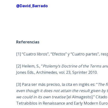
@David_Barrado
Referencias
[1] “Cuatro libros”, “Efectos” y “Cuatro partes”, re
[2] Heilem, S., “
Ptolemy’s Doctrine of the Terms and
Jones Eds., Archimedes, vol. 23, Sprinter 2010.
[3] Para ser más preciso, la cita en inglés es: “
The fi
even though it does not attain the result given by
we could in its own treatise
[el Almagesto].” Citad
Tetrabiblos in Renaissance and Early Modern Europ