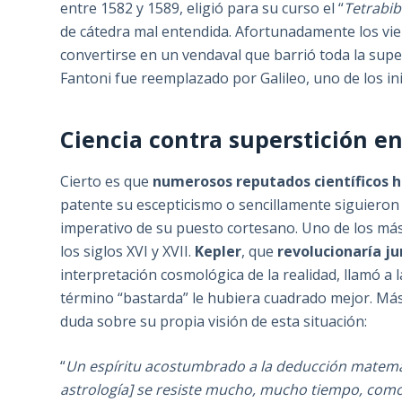
entre 1582 y 1589, eligió para su curso el “
Tetrabib
de cátedra mal entendida. Afortunadamente los vie
convertirse en un vendaval que barrió toda la sup
Fantoni fue reemplazado por Galileo, uno de los inic
Ciencia contra superstición en 
Cierto es que
numerosos reputados científicos hi
patente su escepticismo o sencillamente siguieron
imperativo de su puesto cortesano. Uno de los má
los siglos XVI y XVII.
Kepler
, que
revolucionaría ju
interpretación cosmológica de la realidad, llamó a l
término “bastarda” le hubiera cuadrado mejor. Más 
duda sobre su propia visión de esta situación:
“
Un espíritu acostumbrado a la deducción matemáti
astrología] se resiste mucho, mucho tiempo, como 