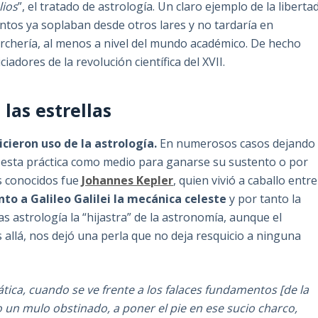
lios
”, el tratado de astrología. Un claro ejemplo de la liberta
ntos ya soplaban desde otros lares y no tardaría en
erchería, al menos a nivel del mundo académico. De hecho
iadores de la revolución científica del XVII.
las estrellas
cieron uso de la astrología.
En numerosos casos dejando
 esta práctica como medio para ganarse su sustento o por
s conocidos fue
Johannes Kepler
, quien vivió a caballo entre
nto a Galileo Galilei la mecánica celeste
y por tanto la
as astrología la “hijastra” de la astronomía, aunque el
allá, nos dejó una perla que no deja resquicio a ninguna
ca, cuando se ve frente a los falaces fundamentos [de la
un mulo obstinado, a poner el pie en ese sucio charco,