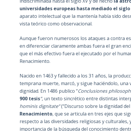
indiscriminada hasta el siglo XV y de hecho
la astr
universidades europeas hasta mediado el siglo 
aparato intelectual que la mantenía había sido des
vista teórico como observacional.
Aunque fueron numerosos los ataques a contra es
en diferenciar claramente ambas fuera el gran encic
que el más efectivo fuera el ejecutado por el huma
Renacimiento.
Nacido en 1463 y fallecido a los 31 años, la producc
temprana muerte, marcó, y sigue haciéndolo, una v
dignidad. En 1486 publico “
Conclusiones philosophic
900 tesis
”
, un texto sincrético entre distintas inte
hominis dignitate”
(“Discurso sobre la dignidad d
Renacimiento
, que se articula en tres ejes que si
respecto a las diversidades religiosas y culturales, y 
importancia de la búsqueda del conocimiento dent