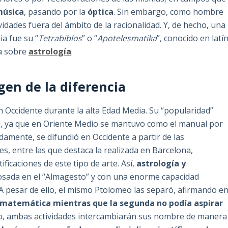
úsica
, pasando por la
óptica
. Sin embargo, como hombre
idades fuera del ámbito de la racionalidad. Y, de hecho, una
ia fue su “
Tetrabiblos
” o “
Apotelesmatika
”, conocido en latí
ta sobre
astrología
.
igen de la diferencia
 Occidente durante la alta Edad Media. Su “popularidad”
 [2], ya que en Oriente Medio se mantuvo como el manual por
damente, se difundió en Occidente a partir de las
s, entre las que destaca la realizada en Barcelona,
ificaciones de este tipo de arte. Así,
astrología y
osada en el “Almagesto” y con una enorme capacidad
la. A pesar de ello, el mismo Ptolomeo las separó, afirmando e
a matemática mientras que la segunda no podía aspirar
aso, ambas actividades intercambiarán sus nombre de manera