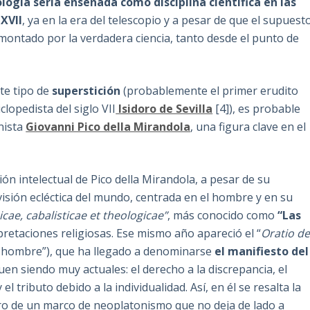
ología sería enseñada como disciplina científica en las
XVII
, ya en la era del telescopio y a pesar de que el supuest
montado por la verdadera ciencia, tanto desde el punto de
te tipo de
superstición
(probablemente el primer erudito
lopedista del siglo VII
Isidoro de Sevilla
[4]), es probable
nista
Giovanni Pico della Mirandola
, una figura clave en el
ión intelectual de Pico della Mirandola, a pesar de su
isión ecléctica del mundo, centrada en el hombre y en su
ae, cabalisticae et theologicae”
, más conocido como
“Las
rpretaciones religiosas. Ese mismo año apareció el “
Oratio d
el hombre”), que ha llegado a denominarse
el manifiesto del
guen siendo muy actuales: el derecho a la discrepancia, el
el tributo debido a la individualidad. Así, en él se resalta la
ro de un marco de neoplatonismo que no deja de lado a