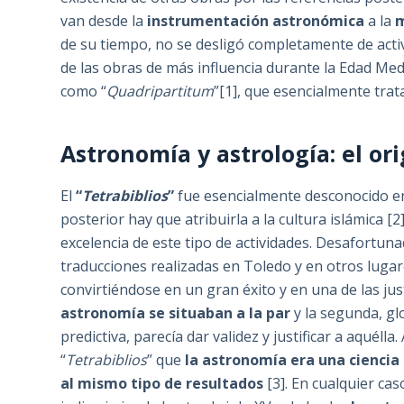
van desde la
instrumentación astronómica
a la
m
de su tiempo, no se desligó completamente de activ
de las obras de más influencia durante la Edad Med
como “
Quadripartitum
”[1], que esencialmente tra
Astronomía y astrología: el or
El
“
Tetrabiblios
”
fue esencialmente desconocido en
posterior hay que atribuirla a la cultura islámica
excelencia de este tipo de actividades. Desafortuna
traducciones realizadas en Toledo y en otros lugare
convirtiéndose en un gran éxito y en una de las just
astronomía se situaban a la par
y la segunda, gl
predictiva, parecía dar validez y justificar a aquél
“
Tetrabiblios
” que
la astronomía era una cienci
al mismo tipo de resultados
[3]. En cualquier c