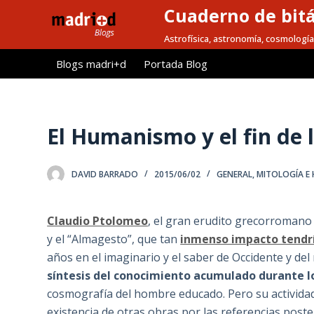
Cuaderno de bitá
S
a
Astrofísica, astronomía, cosmología
l
Blogs madri+d
Portada Blog
t
a
r
a
El Humanismo y el fin de l
l
c
DAVID BARRADO
2015/06/02
GENERAL
,
MITOLOGÍA E 
o
n
t
Claudio Ptolomeo
, el gran erudito grecorromano d
e
y el “Almagesto”, que tan
inmenso impacto tendrí
n
años en el imaginario y el saber de Occidente y del
i
síntesis del conocimiento acumulado durante lo
d
cosmografía del hombre educado. Pero su actividad
o
existencia de otras obras por las referencias pos