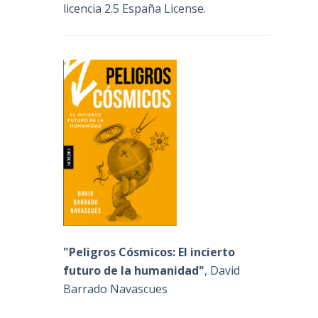
licencia 2.5 España License
.
y
"Peligros Cósmicos: El incierto
futuro de la humanidad"
, David
Barrado Navascues