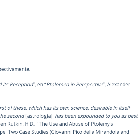
spectivamente.
 Its Reception
”, en “
Ptolomeo in Perspective
”, Alexander
rst of these, which has its own science, desirable in itself
 the second
[astrología],
has been expounded to you as best
o en Rutkin, H.D., “The Use and Abuse of Ptolemy’s
e: Two Case Studies (Giovanni Pico della Mirandola and