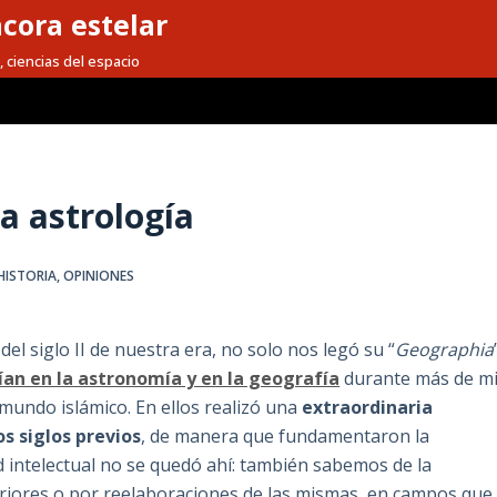
cora estelar
, ciencias del espacio
a astrología
HISTORIA
,
OPINIONES
el siglo II de nuestra era, no solo nos legó su “
Geographia
an en la astronomía y en la geografía
durante más de mi
 mundo islámico. En ellos realizó una
extraordinaria
s siglos previos
, de manera que fundamentaron la
 intelectual no se quedó ahí: también sabemos de la
teriores o por reelaboraciones de las mismas, en campos que