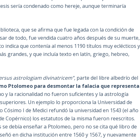
 tesis sería condenado como hereje, aunque terminaría
blioteca, que se afirma que fue legada con la condición de
esar de todo, fue vendida cuatro años después de su muerte,
to indica que contenía al menos 1190 títulos muy eclécticos 
s grandes, y que incluía texto en latín, griego, hebreo,
rsus astrologiam divinatricem”,
parte del libre albedrío del
smo Ptolomeo para desmontar la falacia que representa
 y la racionalidad no fueron suficientes y la astrología
 superiores. Un ejemplo lo proporciona la Universidad de
do Cósimo I de Medici refundó la universidad en 1543 (el año
de Copérnico) los estatutos de la misma fueron reescritos.
s se debía enseñar a Ptolomeo, pero no se cita qué libro de
enseñó en dicha institución entre 1560 y 1567, y nuevamente