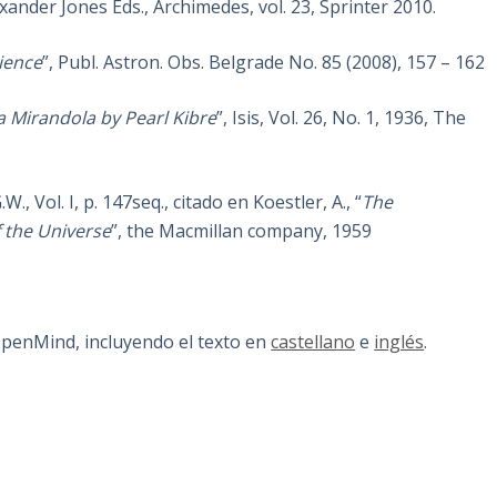
exander Jones Eds., Archimedes, vol. 23, Sprinter 2010.
cience
”, Publ. Astron. Obs. Belgrade No. 85 (2008), 157 – 162
la Mirandola by Pearl Kibre
”, Isis, Vol. 26, No. 1, 1936, The
G.W., Vol. I, p. 147seq., citado en Koestler, A., “
The
f the Universe
”, the Macmillan company, 1959
OpenMind, incluyendo el texto en
castellano
e
inglés
.