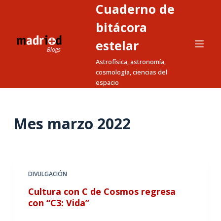
Cuaderno de
S
a
bitácora
l
estelar
t
Astrofísica, astronomía,
a
cosmología, ciencias del
r
espacio
a
l
c
Mes
marzo 2022
o
n
t
e
DIVULGACIÓN
n
Cultura con C de Cosmos regresa
i
con “C3: Vida”
d
o