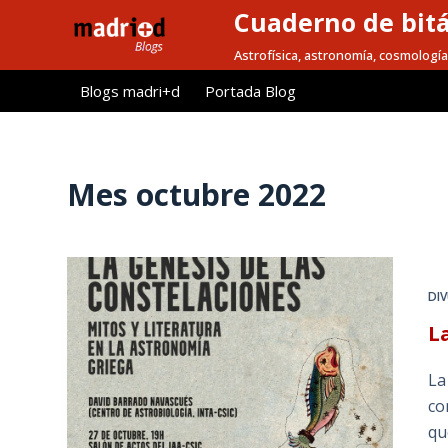
Cuaderno de bitá
S
a
Astrofísica, astronomía, cosmología
l
Blogs madri+d
Portada Blog
t
a
r
a
Mes
octubre 2022
l
c
o
n
DI
t
L
e
n
La
i
co
d
qu
o