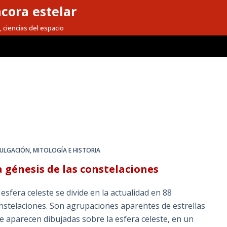
cora estelar
, ciencias del espacio
VULGACIÓN
,
MITOLOGÍA E HISTORIA
a génesis de las constelaciones
 esfera celeste se divide en la actualidad en 88
nstelaciones. Son agrupaciones aparentes de estrellas
e aparecen dibujadas sobre la esfera celeste, en un