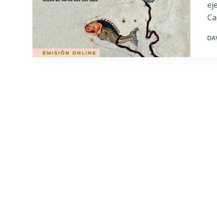
ej
Ca
DA