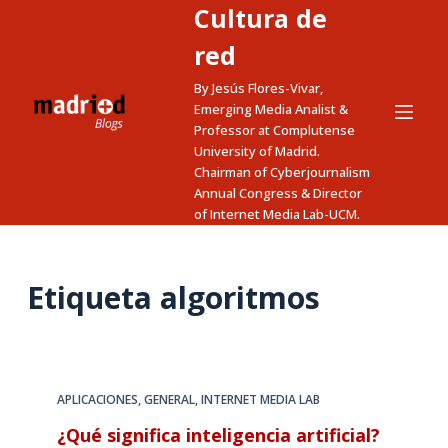
Cultura de
S
a
red
l
By Jesús Flores-Vivar,
t
Emerging Media Analist &
a
Professor at Complutense
University of Madrid.
r
Chairman of Cyberjournalism
a
Annual Congress & Director
l
of Internet Media Lab-UCM.
c
o
n
Etiqueta
algoritmos
t
e
n
i
APLICACIONES
,
GENERAL
,
INTERNET MEDIA LAB
d
¿Qué significa inteligencia artificial?
o