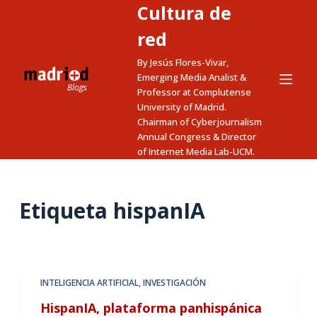
Cultura de
S
a
red
l
By Jesús Flores-Vivar,
t
Emerging Media Analist &
a
Professor at Complutense
University of Madrid.
r
Chairman of Cyberjournalism
a
Annual Congress & Director
l
of Internet Media Lab-UCM.
c
o
n
Etiqueta
hispanIA
t
e
n
i
INTELIGENCIA ARTIFICIAL
,
INVESTIGACIÓN
d
HispanIA, plataforma panhispánica
o