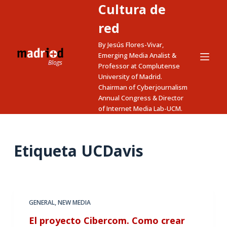
Cultura de
S
a
red
l
By Jesús Flores-Vivar,
t
Emerging Media Analist &
a
Professor at Complutense
University of Madrid.
r
Chairman of Cyberjournalism
a
Annual Congress & Director
l
of Internet Media Lab-UCM.
c
o
n
Etiqueta
UCDavis
t
e
n
i
GENERAL
,
NEW MEDIA
d
El proyecto Cibercom. Como crear
o