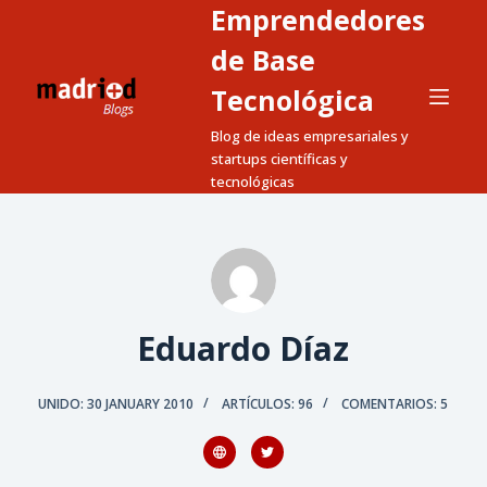
Emprendedores
S
a
de Base
l
Tecnológica
t
Blog de ideas empresariales y
a
startups científicas y
r
tecnológicas
a
l
c
o
n
t
Eduardo Díaz
e
n
UNIDO: 30 JANUARY 2010
ARTÍCULOS: 96
COMENTARIOS: 5
i
d
o