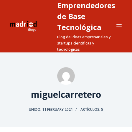
Emprendedores
S
a
de Base
l
Tecnológica
t
Blog de ideas empresariales y
a
startups científicas y
r
tecnológicas
a
l
c
o
n
t
miguelcarretero
e
n
UNIDO: 11 FEBRUARY 2021
ARTÍCULOS: 5
i
d
o