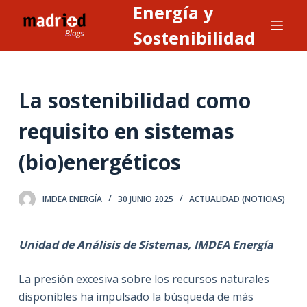
Energía y
S
a
Sostenibilidad
l
t
a
La sostenibilidad como
r
a
requisito en sistemas
l
(bio)energéticos
c
o
n
IMDEA ENERGÍA
30 JUNIO 2025
ACTUALIDAD (NOTICIAS)
t
e
Unidad de Análisis de Sistemas, IMDEA Energía
n
i
La presión excesiva sobre los recursos naturales
d
disponibles ha impulsado la búsqueda de más
o