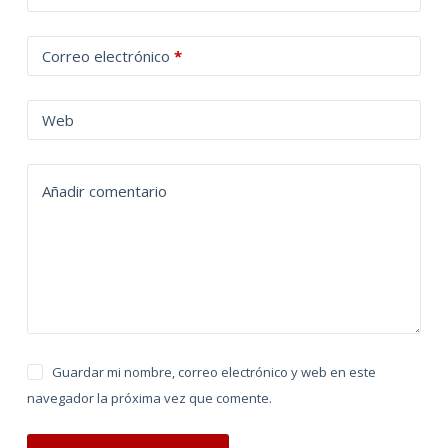
l
t
Correo electrónico
*
e
r
n
Web
a
t
Añadir comentario
i
v
e
:
Guardar mi nombre, correo electrónico y web en este
navegador la próxima vez que comente.