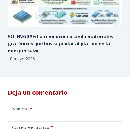
SOLENGRAF: La revolución usando materiales
grafénicos que busca jubilar al platino en la
energía solar
18 mayo 2026
Deja un comentario
A
Nombre
*
l
t
Correo electrónico
*
e