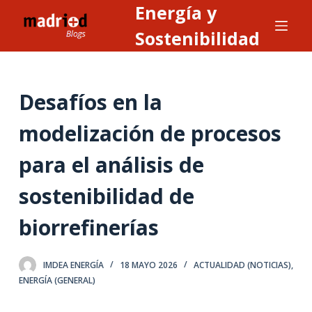
Energía y
S
a
Sostenibilidad
l
t
a
Desafíos en la
r
a
modelización de procesos
l
para el análisis de
c
o
sostenibilidad de
n
t
biorrefinerías
e
n
IMDEA ENERGÍA
18 MAYO 2026
ACTUALIDAD (NOTICIAS)
,
i
ENERGÍA (GENERAL)
d
o