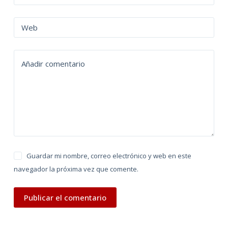
r
n
Web
a
t
Añadir comentario
i
v
e
:
Guardar mi nombre, correo electrónico y web en este
navegador la próxima vez que comente.
Publicar el comentario