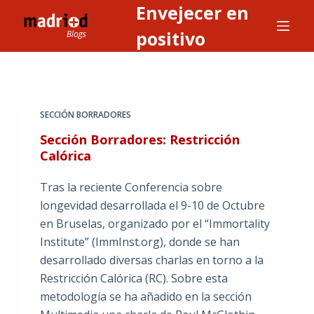
Envejecer en
S
a
positivo
l
t
a
r
SECCIÓN BORRADORES
a
Sección Borradores: Restricción
l
Calórica
c
o
Tras la reciente Conferencia sobre
n
longevidad desarrollada el 9-10 de Octubre
t
en Bruselas, organizado por el “Immortality
e
Institute” (ImmInst.org), donde se han
n
desarrollado diversas charlas en torno a la
i
Restricción Calórica (RC). Sobre esta
d
metodología se ha añadido en la sección
o