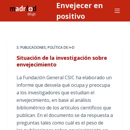
Envejecer en
S
a
positivo
l
t
a
r
3. PUBLICACIONES
,
POLÍTICA DE I+D
a
Situación de la investigación sobre
l
envejecimiento
c
o
La Fundación General CSIC ha elaborado un
n
informe que desvela qué ocupa y preocupa
t
a los investigadores que estudian el
e
envejecimiento, en base al análisis
n
bibliométrico de los artículos científicos que
i
publican. En el documento se da respuesta a
d
preguntas tales como cuál es el peso de
o