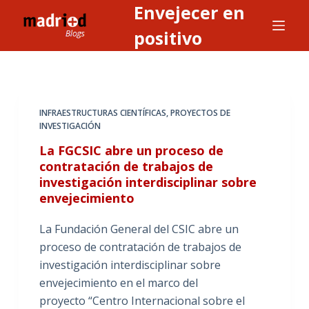
Envejecer en
S
a
positivo
l
t
a
r
INFRAESTRUCTURAS CIENTÍFICAS
,
PROYECTOS DE
a
INVESTIGACIÓN
l
La FGCSIC abre un proceso de
c
contratación de trabajos de
o
investigación interdisciplinar sobre
n
envejecimiento
t
La Fundación General del CSIC abre un
e
proceso de contratación de trabajos de
n
investigación interdisciplinar sobre
i
envejecimiento en el marco del
d
proyecto “Centro Internacional sobre el
o