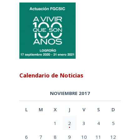
Calendario de Noticias
NOVIEMBRE 2017
L
M
X
J
V
S
D
1
2
3
4
5
6
7
8
9
10
11
12