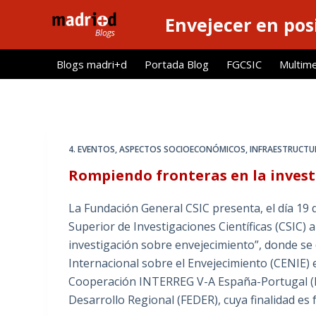
S
Envejecer en pos
a
l
Blogs madri+d
Portada Blog
FGCSIC
Multim
t
a
r
a
l
4. EVENTOS
,
ASPECTOS SOCIOECONÓMICOS
,
INFRAESTRUCTUR
c
Rompiendo fronteras en la invest
o
n
La Fundación General CSIC presenta, el día 19 
t
Superior de Investigaciones Científicas (CSIC) 
e
investigación sobre envejecimiento”, donde se
n
Internacional sobre el Envejecimiento (CENIE)
i
Cooperación INTERREG V-A España-Portugal (P
d
Desarrollo Regional (FEDER), cuya finalidad e
o