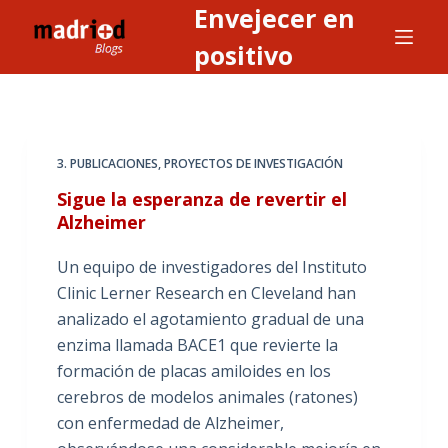
Envejecer en
S
a
positivo
l
t
a
r
3. PUBLICACIONES
,
PROYECTOS DE INVESTIGACIÓN
a
Sigue la esperanza de revertir el
l
Alzheimer
c
o
Un equipo de investigadores del Instituto
n
Clinic Lerner Research en Cleveland han
t
analizado el agotamiento gradual de una
e
enzima llamada BACE1 que revierte la
n
formación de placas amiloides en los
i
cerebros de modelos animales (ratones)
d
con enfermedad de Alzheimer,
o